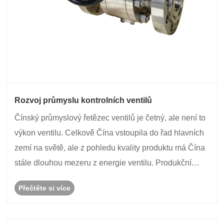
Rozvoj průmyslu kontrolních ventilů
Čínský průmyslový řetězec ventilů je četný, ale není to
výkon ventilu. Celkově Čína vstoupila do řad hlavních
zemí na světě, ale z pohledu kvality produktu má Čína
stále dlouhou mezeru z energie ventilu. Produkční
koncentrace v tomto odvětví je nízká, výzkum a
Přečtěte si více
vývojová kapacita ventilů je nízká a úr......