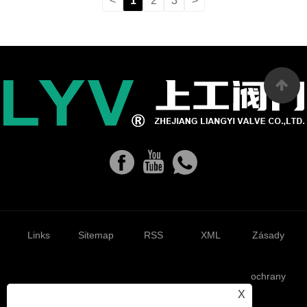
<
1
2
3
>
Links
Sitemap
RSS
XML
Zásady
ochrany
X