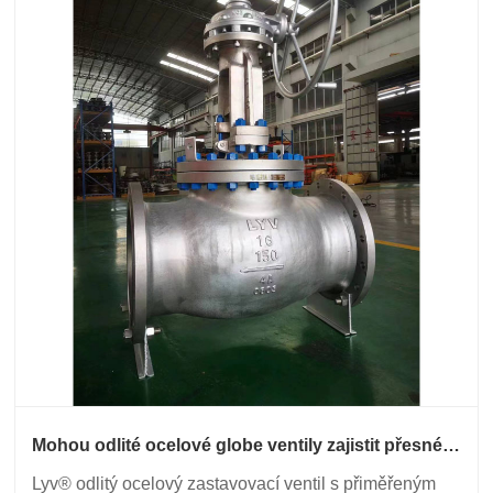
Mohou odlité ocelové globe ventily zajistit přesné
ovládání průtoku?
Lyv® odlitý ocelový zastavovací ventil s přiměřeným