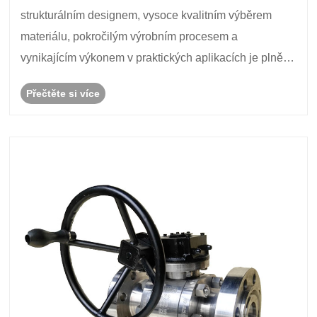
strukturálním designem, vysoce kvalitním výběrem
materiálu, pokročilým výrobním procesem a
vynikajícím výkonem v praktických aplikacích je plně
schopen zajistit přesné řízení toku a poskytovat silnou
Přečtěte si více
podporu pro efektivní provoz průmyslové výroby.