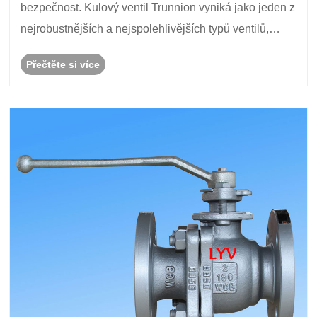
bezpečnost. Kulový ventil Trunnion vyniká jako jeden z
nejrobustnějších a nejspolehlivějších typů ventilů,
které jsou dnes k dispozici. Je navržen tak, aby zvládal
Přečtěte si více
vysokotlaké operace a operace s velký......