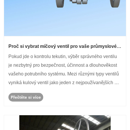
Proč si vybrat míčový ventil pro vaše průmyslové a
komerční aplikace?
Pokud jde o kontrolu tekutin, výběr správného ventilu
je nezbytný pro bezpečnost, účinnost a dlouhověkost
vašeho potrubního systému. Mezi různými typy ventilů
vyniká kulový ventil jako jeden z nejpoužívanějších a
důvěryhodných řešení v průmyslových odvětvích, jako
Přečtěte si více
jsou ropa a plyn, chemické, úpravy ......