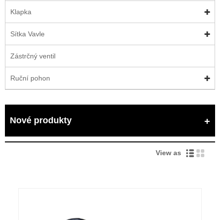
Klapka
Sítka Vavle
Zástrčný ventil
Ruční pohon
Nové produkty
View as