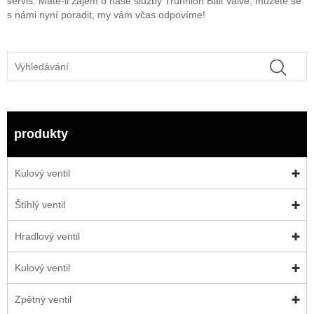
servis. Máte-li zájem o naše služby Trunnion Ball Valve, můžete se
s námi nyní poradit, my vám včas odpovíme!
produkty
Kulový ventil
Štíhlý ventil
Hradlový ventil
Kulový ventil
Zpětný ventil