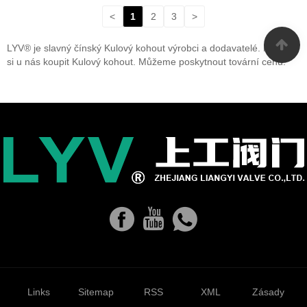
<
1
2
3
>
LYV® je slavný čínský Kulový kohout výrobci a dodavatelé. Můžete
si u nás koupit Kulový kohout. Můžeme poskytnout tovární cenu.
Links
Sitemap
RSS
XML
Zásady