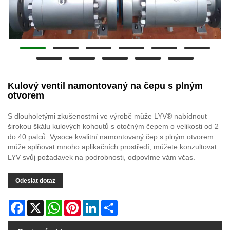
Kulový ventil namontovaný na čepu s plným
otvorem
S dlouholetými zkušenostmi ve výrobě může LYV® nabídnout
širokou škálu kulových kohoutů s otočným čepem o velikosti od 2
do 40 palců. Vysoce kvalitní namontovaný čep s plným otvorem
může splňovat mnoho aplikačních prostředí, můžete konzultovat
LYV svůj požadavek na podrobnosti, odpovíme vám včas.
Odeslat dotaz
Facebook
X
WhatsApp
Pinterest
LinkedIn
Share