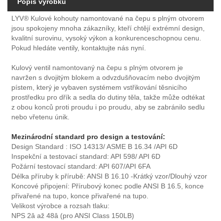
Popis výrobku
LYV® Kulové kohouty namontované na čepu s plným otvorem
jsou spokojeny mnoha zákazníky, kteří chtějí extrémní design,
kvalitní surovinu, vysoký výkon a konkurenceschopnou cenu.
Pokud hledáte ventily, kontaktujte nás nyní.
Kulový ventil namontovaný na čepu s plným otvorem je
navržen s dvojitým blokem a odvzdušňovacím nebo dvojitým
pístem, který je vybaven systémem vstřikování těsnicího
prostředku pro dřík a sedla do dutiny těla, takže může odtékat
z obou konců proti proudu i po proudu, aby se zabránilo sedlu
nebo vřetenu únik.
Mezinárodní standard pro design a testování:
Design Standard : ISO 14313/ ASME B 16.34 /API 6D
Inspekční a testovací standard: API 598/ API 6D
Požární testovací standard: API 607/API 6FA
Délka příruby k přírubě: ANSI B 16.10 -Krátký vzor/Dlouhý vzor
Koncové připojení: Přírubový konec podle ANSI B 16.5, konce
přivařené na tupo, konce přivařené na tupo.
Velikost výrobce a rozsah tlaku:
NPS 2â až 48â (pro ANSI Class 150LB)