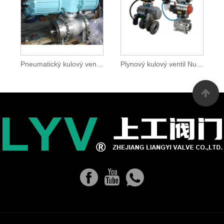
Pneumatický kulový ventil namontovaný na čepu
Plynový kulový ventil Nutuarl