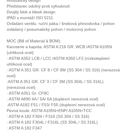
Antistatický design
Představec odolný proti vyfouknutí
Dvojitý blok a bleek design
IPAD s montáží ISO 5211
Ovládání ventilu: ruční páka / šneková převodovka / pohon
ovládaný / pneumatický pohon / motorový pohon
MOC (Bill of Material â BOM):
Karoserie a kapota: ASTM A 216 GR. WCB /ASTM A105N
(uhlíková ocel)
: ASTM A352 LCB / LCC /ASTM A350 LF2 (nízkoteplotní
uhlíková ocel)
: ASTM A 351 GR. CF 8 / CF 8M (SS 304 / SS 316) (nerezová
ocel)
:ASTM A 351 GR. CF 3 / CF 3M (SS 304L / SS 316L)
(nerezová ocel)
: ASTM A351 Gr. CF8C
: ASTM A890 4A / 5A/ 6A (duplexní nerezová ocel)
:ASTM A182 F51 / F53/ F55 (duplexní nerezová ocel)
Pevná koule: ASTM A105N+ENP/ A105N+TCC
: ASTM A 182 F304 / F316 (SS 304 / SS 316)
: ASTM A 182 F304L / F316L (SS 304L / SS 316L)
: ASTM A 182 F347