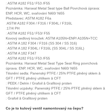
: ASTM A182 F51/ F53 /F55
Poznámka: Harseal Metal Seat type Ball Povrchová úprava:
ENP, HCR, WC, svařování Ni60/ Ni55
Představec: ASTM A182 F6a
:ASTM A182 F304 / F316 / F304L / F316L
:17/4 PH
: ASTM A182 F51/ F53/ F55
Kovový sedlový kroužek: ASTM A105N+ENP/ A105N+TCC
: ASTM A 182 F304 / F316 (SS 304 / SS 316)
: ASTM A 182 F304L / F316L (SS 304L / SS 316L)
: ASTM A 182 F347
: ASTM A182 F51/ F53 /F55
Poznámka: Harseal Metal Seat Type Seat Ring povrchová
úprava: ENP, HCR, WC, svařování Ni60/ Ni55
Těsnění sedla: Panenský PTFE / 25% PTFE plněný sklem â
GFT / PTFE plněný uhlíkem â CFT
: PEEK / Delrin / Grafoil â Grafitový prsten
Těsnění ucpávky: Panenský PTFE / 25% PTFE plněný sklem â
GFT / PTFE plněný uhlíkem â CFT
: Grafoil â Grafitový prsten
Co je to kulový ventil namontovaný na čepu?