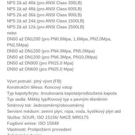
NPS 2â až 48â (pro ANSI Class 300LB)
NPS 2â až 48â (pro ANSI Class 600LB)
NPS 2â až 36â (pro ANSI Class 900LB)
NPS 2â až 24â (pro ANSI Class 1500LB)
NPS 2â až 12â (pro ANSI Class 2500LB)
nebo
DN50 až DN1200 (pro PN0,6Mpa, 1,6Mpa, PN2,0Mpa,
PN2,5Mpa)
DN50 až DN1200 (pro PN4.0Mpa, PN5.0Mpa)
DN50 až DN1200 (pro PN6,3Mpa, PN10,0Mpa)
DN50 až DN900 (pro PN15,0 Mpa)
DN50 až DN600 (pro PN25,0 Mpa)
Vývrt potrubí: plný vývrt (FB)
Konstrukční těleso: Koncový vstup
Typ kapoty/krytu: šroubovaná kapota/prodloužená kapota
Typ sedla: Měkký typ/Kovový typ s pevným těsněním
Směrový tok: Jednosměrný/obousměrný
Servisní médium: zemní plyn, ropa, voda, kyslíkový plyn atd
Služba: SOUR, ISO 15156/ NACE MR0175
Fugitivní emise: ISO 15848
Vlastnosti: Protipožární provedení