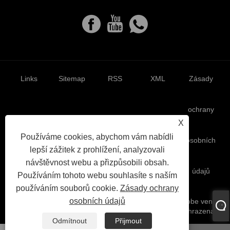
Links
Sitemap
RSS
XML
Zásady
ochrany
X
Používáme cookies, abychom vám nabídli
osobních
lepší zážitek z prohlížení, analyzovali
návštěvnost webu a přizpůsobili obsah.
údajů
Používáním tohoto webu souhlasíte s naším
používáním souborů cookie.
Zásady ochrany
osobních údajů
Copyright © 2023 Zhejiang Liangyi Valve Co., Ltd. - Globe ventil,
kulový ventil, odlévací brána ventil - všechna práva vyhrazena.
Odmítnout
Přijmout