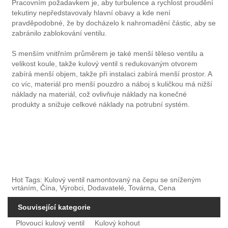
Pracovním požadavkem je, aby turbulence a rychlost proudění
tekutiny nepředstavovaly hlavní obavy a kde není
pravděpodobné, že by docházelo k nahromadění částic, aby se
zabránilo zablokování ventilu.
S menším vnitřním průměrem je také menší těleso ventilu a
velikost koule, takže kulový ventil s redukovaným otvorem
zabírá menší objem, takže při instalaci zabírá menší prostor. A
co víc, materiál pro menší pouzdro a náboj s kuličkou má nižší
náklady na materiál, což ovlivňuje náklady na konečné
produkty a snižuje celkové náklady na potrubní systém.
Hot Tags: Kulový ventil namontovaný na čepu se sníženým
vrtáním, Čína, Výrobci, Dodavatelé, Továrna, Cena
Související kategorie
Plovoucí kulový ventil
Kulový kohout