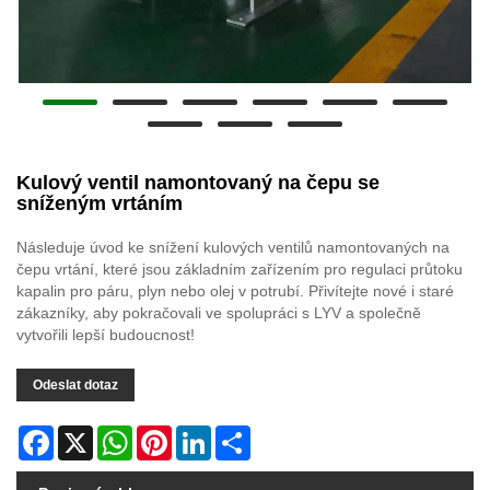
Kulový ventil namontovaný na čepu se
sníženým vrtáním
Následuje úvod ke snížení kulových ventilů namontovaných na
čepu vrtání, které jsou základním zařízením pro regulaci průtoku
kapalin pro páru, plyn nebo olej v potrubí. Přivítejte nové i staré
zákazníky, aby pokračovali ve spolupráci s LYV a společně
vytvořili lepší budoucnost!
Odeslat dotaz
Facebook
X
WhatsApp
Pinterest
LinkedIn
Share