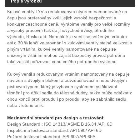
Popis výrobku
Kulové ventily LYV s redukovaným otvorem namontované na
čepu jsou preferovány kvůli jejich vysoké bezpečnosti a
konkurenceschopné ceně. Vyrábíme ventily pro velké rozměry
a vysoký pracovní tlak do jihovýchodní Aisy, Středního
východu, Ruska atd. Normálně je ventil se sníženým vrtáním
asi o 30 % lehčí ve srovnání s kulovými ventily stejné velikosti s
plným vrtáním, kulové ventily namontované na čepu se
sníženým vrtáním mohou zajistit bezpečný provoz potrubí a
také zajistit pořizovací cenu celého potrubního systému.
Kulový ventil s redukovaným vrtáním namontovaný na čepu je
navržen s dvojitým blokem a odvzdušňovacím nebo dvojitým
pístovým typem, který je vybaven systémem vstřikování
těsnění pro dřík i sedla do tělesné dutiny, takže může odtékat z
obou konců proti proudu i po proudu, aby se zabránilo sedlu
nebo vřetenu únik.
Mezinárodní standard pro design a testování:
Design Standard : ISO 14313/ ASME B 16.34 /API 6D
Inspekční a testovací standard: API 598/ API 6D
Požární testovací standard: API 607/API 6FA