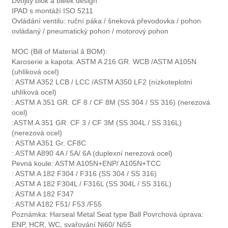
Dvojitý blok a bleek design
IPAD s montáží ISO 5211
Ovládání ventilu: ruční páka / šneková převodovka / pohon
ovládaný / pneumatický pohon / motorový pohon
MOC (Bill of Material â BOM):
Karoserie a kapota: ASTM A 216 GR. WCB /ASTM A105N
(uhlíková ocel)
: ASTM A352 LCB / LCC /ASTM A350 LF2 (nízkoteplotní
uhlíková ocel)
: ASTM A 351 GR. CF 8 / CF 8M (SS 304 / SS 316) (nerezová
ocel)
:ASTM A 351 GR. CF 3 / CF 3M (SS 304L / SS 316L)
(nerezová ocel)
: ASTM A351 Gr. CF8C
: ASTM A890 4A / 5A/ 6A (duplexní nerezová ocel)
Pevná koule: ASTM A105N+ENP/ A105N+TCC
: ASTM A 182 F304 / F316 (SS 304 / SS 316)
: ASTM A 182 F304L / F316L (SS 304L / SS 316L)
: ASTM A 182 F347
: ASTM A182 F51/ F53 /F55
Poznámka: Harseal Metal Seat type Ball Povrchová úprava:
ENP, HCR, WC, svařování Ni60/ Ni55