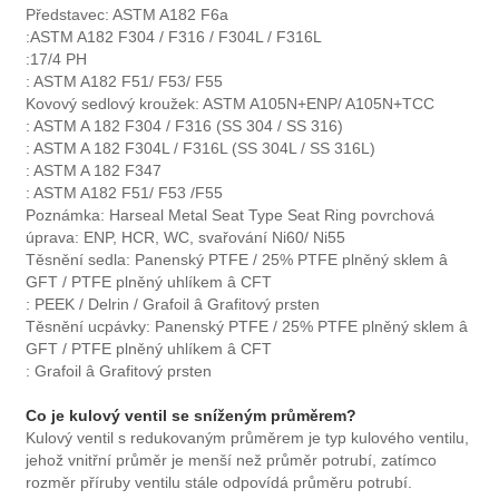
Představec: ASTM A182 F6a
:ASTM A182 F304 / F316 / F304L / F316L
:17/4 PH
: ASTM A182 F51/ F53/ F55
Kovový sedlový kroužek: ASTM A105N+ENP/ A105N+TCC
: ASTM A 182 F304 / F316 (SS 304 / SS 316)
: ASTM A 182 F304L / F316L (SS 304L / SS 316L)
: ASTM A 182 F347
: ASTM A182 F51/ F53 /F55
Poznámka: Harseal Metal Seat Type Seat Ring povrchová
úprava: ENP, HCR, WC, svařování Ni60/ Ni55
Těsnění sedla: Panenský PTFE / 25% PTFE plněný sklem â
GFT / PTFE plněný uhlíkem â CFT
: PEEK / Delrin / Grafoil â Grafitový prsten
Těsnění ucpávky: Panenský PTFE / 25% PTFE plněný sklem â
GFT / PTFE plněný uhlíkem â CFT
: Grafoil â Grafitový prsten
Co je kulový ventil se sníženým průměrem?
Kulový ventil s redukovaným průměrem je typ kulového ventilu,
jehož vnitřní průměr je menší než průměr potrubí, zatímco
rozměr příruby ventilu stále odpovídá průměru potrubí.