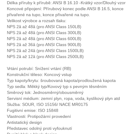
Délka příruby k přírubě: ANSI B 16.10 -Krátký vzor/Dlouhý vzor
Koncové připojení: Přírubový konec podle ANSI B 16.5, konce
přivařené na tupo, konce přivařené na tupo.
Velikost výrobce a rozsah tlaku:
NPS 2â až 48â (pro ANSI Class 150LB)
NPS 2â až 48â (pro ANSI Class 300LB)
NPS 2â až 48â (pro ANSI Class 600LB)
NPS 2â až 36â (pro ANSI Class 900LB)
NPS 2â až 24â (pro ANSI Class 1500LB)
NPS 2â až 12â (pro ANSI Class 2500LB)
Vrtání potrubí: Snížení vrtání (RB)
Konstrukční těleso: Koncový vstup
Typ kapoty/krytu: šroubovaná kapota/prodloužená kapota
Typ sedla: Měkký typ/Kovový typ s pevným těsněním
Směrový tok: Jednosměrný/obousměrný
Servisní médium: zemní plyn, ropa, voda, kyslíkový plyn atd
Služba: SOUR, ISO 15156/ NACE MR0175
Fugitivní emise: ISO 15848
Vlastnosti: Protipožární provedení
Antistatický design
Představec odolný proti vyfouknutí